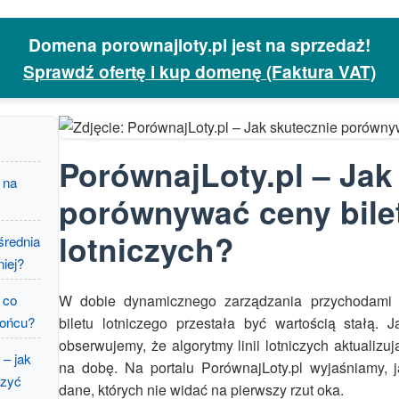
Domena porownajloty.pl jest na sprzedaż!
Sprawdź ofertę i kup domenę (Faktura VAT)
PorównajLoty.pl – Jak
 na
porównywać ceny bile
lotniczych?
średnia
niej?
W dobie dynamicznego zarządzania przychodami
 co
biletu lotniczego przestała być wartością stałą. J
końcu?
obserwujemy, że algorytmy linii lotniczych aktualizują
 – jak
na dobę. Na portalu PorównajLoty.pl wyjaśniamy, j
czyć
dane, których nie widać na pierwszy rzut oka.