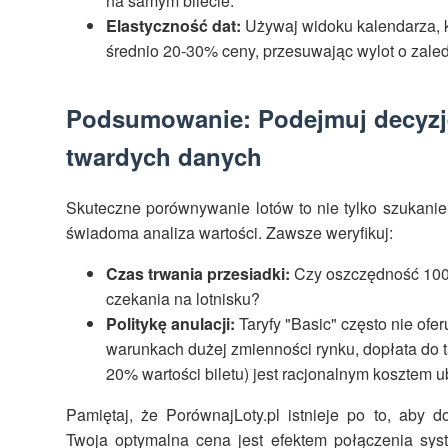
na samym bilecie.
Elastyczność dat:
Używaj widoku kalendarza, 
średnio 20-30% ceny, przesuwając wylot o zale
Podsumowanie: Podejmuj decyzje
twardych danych
Skuteczne porównywanie lotów to nie tylko szukanie n
świadoma analiza wartości. Zawsze weryfikuj:
Czas trwania przesiadki:
Czy oszczędność 100 
czekania na lotnisku?
Politykę anulacji:
Taryfy "Basic" często nie ofe
warunkach dużej zmienności rynku, dopłata do ta
20% wartości biletu) jest racjonalnym kosztem u
Pamiętaj, że PorównajLoty.pl istnieje po to, aby 
Twoja optymalna cena jest efektem połączenia sy