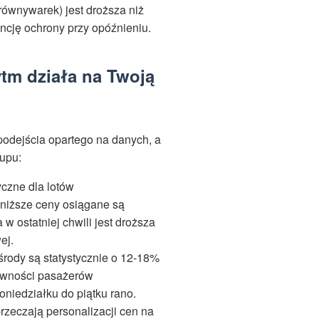
równywarek) jest droższa niż
ancję ochrony przy opóźnieniu.
ytm działa na Twoją
podejścia opartego na danych, a
upu:
yczne dla lotów
jniższe ceny osiągane są
w ostatniej chwili jest droższa
ej.
 środy są statystycznie o 12-18%
tywności pasażerów
oniedziałku do piątku rano.
rzeczają personalizacji cen na