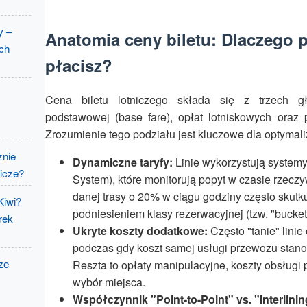
y –
Anatomia ceny biletu: Dlaczego pł
ach
płacisz?
Cena biletu lotniczego składa się z trzech g
podstawowej (base fare), opłat lotniskowych oraz 
Zrozumienie tego podziału jest kluczowe dla optymali
znie
Dynamiczne taryfy:
Linie wykorzystują systemy
nicze?
System), które monitorują popyt w czasie rzec
danej trasy o 20% w ciągu godziny często skut
Kiwi?
podniesieniem klasy rezerwacyjnej (tzw. "bucket
rek
Ukryte koszty dodatkowe:
Często "tanie" linie 
podczas gdy koszt samej usługi przewozu stanow
ze
Reszta to opłaty manipulacyjne, koszty obsługi p
wybór miejsca.
Współczynnik "Point-to-Point" vs. "Interlinin