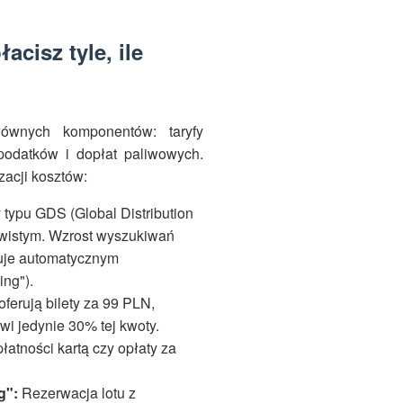
acisz tyle, ile
łównych komponentów: taryfy
podatków i dopłat paliwowych.
zacji kosztów:
 typu GDS (Global Distribution
zywistym. Wzrost wyszukiwań
kuje automatycznym
ing").
oferują bilety za 99 PLN,
i jedynie 30% tej kwoty.
łatności kartą czy opłaty za
g":
Rezerwacja lotu z