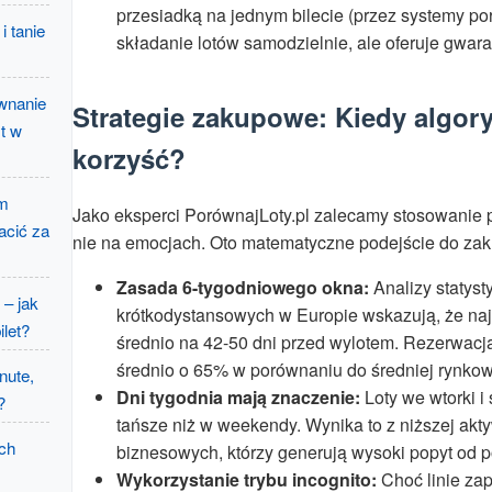
przesiadką na jednym bilecie (przez systemy po
i tanie
składanie lotów samodzielnie, ale oferuje gwar
ównanie
Strategie zakupowe: Kiedy algor
t w
korzyść?
um
Jako eksperci PorównajLoty.pl zalecamy stosowanie 
acić za
nie na emocjach. Oto matematyczne podejście do zak
Zasada 6-tygodniowego okna:
Analizy statyst
– jak
krótkodystansowych w Europie wskazują, że na
let?
średnio na 42-50 dni przed wylotem. Rezerwacja 
średnio o 65% w porównaniu do średniej rynkow
nute,
Dni tygodnia mają znaczenie:
Loty we wtorki i
?
tańsze niż w weekendy. Wynika to z niższej ak
ch
biznesowych, którzy generują wysoki popyt od p
Wykorzystanie trybu incognito:
Choć linie zap